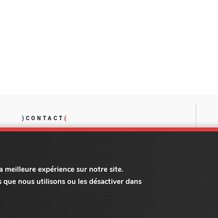
)
CONTACT
(
Téléphone :
Affichez le numéro
a meilleure expérience sur notre site.
 que nous utilisons ou les désactiver dans
moprotection - Tous droits réservés - 2021 -
Mentions légales
- Multimed Soluti