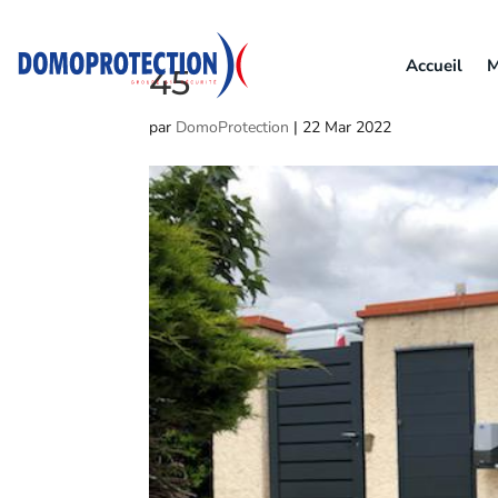
Accueil
M
45
par
DomoProtection
|
22 Mar 2022