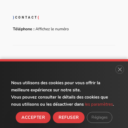
)
CONTACT
(
Téléphone :
Affichez le numéro
)
INFORMATIONS
(
Fer
Adresse :
22 rue Aristide Bergès - 31270 Cugnaux
Nous utilisons des cookies pour vous offrir la
Horaires :
Lundi au Vendredi de 9h à 18h
meilleure expérience sur notre site.
Vous pouvez consulter le détails des cookies que
nous utilisons ou les désactiver dans
les paramètres
.
Domoprotection - Tous droits réservés - 2021
ACCEPTER
REFUSER
Réglages
Mentions légales
- Multimed Solutions